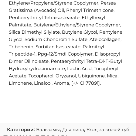
Ethylene/Propylene/Styrene Copolymer, Persea
Gratissima (Avocado) Oil, Phenyl Trimethicone,
Pentaerythrityl Tetraisostearate, Ethylhexyl
Palmitate, Butylene/Ethylene/Styrene Copolymer,
Silica Dimethyl Silylate, Butylene Glycol, Pentylene
Glycol, Sodium Chondroitin Sulfate, Atelocollagen,
Tribehenin, Sorbitan Isostearate, Palmitoyl
Tripeptide-1, Ppg-12/Smdi Copolymer, Dllsopropyl
Dimer Dilinoleate, Pentaerythrityl Tetra-Dl-T-Butyl
Hydroxyhydrocinnamate, Lactic Acid, Tocopheryl
Acetate, Tocopherol, Oryzanol, Ubiquinone, Mica,
Limonene, Linalool, Aroma, [+/- Cl 77891].
Категории:
Бальзамы
,
Для лица
,
Уход за кожей губ