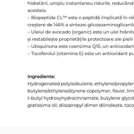
hidratării, umplu instantaneu ridurile, reducând
acesteia.
– Biopeptida CL™ este o peptidă implicată în reîn
creștere de 146% a sintezei glicosoaminoglicanil
– Uleiul de avocado (organic) este un ulei hrănito
și restabilește proprietățile protectoare ale pielii
– Ubiquinona este coenzima Q10, un antioxidant p
– Tocoferolul (vitamina E) este un antioxidant put
Ingrediente:
Hydrogenated polyisobutene, ethylene/propylene
butylene/ethylene/styrene copolymer, flavor, limo
t-butyl hydroxyhydrocinnamate, butylene glycol, 
gratissima oil, diisopropyl dimer dilinoleate, to