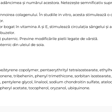
 adâncimea și numărul acestora. Netezește semnificativ supraf
noirea colagenului. În studiile in vitro, acesta stimulează o 
or.
r bogat în vitamina A și E, stimulează circulația sângelui și a
 buzelor.
uternic. Previne modificările pielii legate de vârstă.
ernic din uleiul de soia.
/styrene copolymer, pentaerythrityl tetraisostearate, ethylh
nene, tribehenin, phenyl trimethicone, sorbitan isostearate, si
pentylene glycol, linalool, sodium chondroitin sulfate, ateloc
copheryl acetate, tocopherol, oryzanol, ubiquinone.