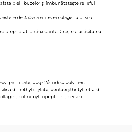
ața pielii buzelor și îmbunătățește relieful
creștere de 350% a sintezei colagenului și o
re proprietăți antioxidante. Crește elasticitatea
exyl palmitate, ppg-12/smdi copolymer,
lica dimethyl silylate, pentaerythrityl tetra-di-
ollagen, palmitoyl tripeptide-1, persea