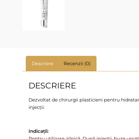
Descriere
Recenzii (0)
DESCRIERE
Dezvoltat de chirurgii plasticieni pentru hidratar
injecții.
Indicații:
Pentru utilizare zilnică. După injecții, buze uscat