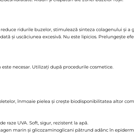
reduce ridurile buzelor, stimulează sinteza colagenului și a 
dată și uscăciunea excesivă. Nu este lipicios. Prelungește efe
m este necesar. Utilizați după procedurile cosmetice.
letelor, înmoaie pielea și crește biodisponibilitatea altor com
 raze UVA. Soft, sigur, rezistent la apă.
agen marin și glicozaminoglicani pătrund adânc în epidermă