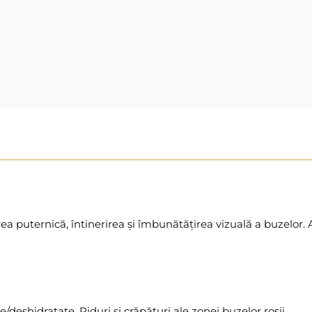
ea puternică, întinerirea și îmbunătățirea vizuală a buzelor. A
e/deshidratate. Riduri și crăpături ale zonei buzelor roșii.