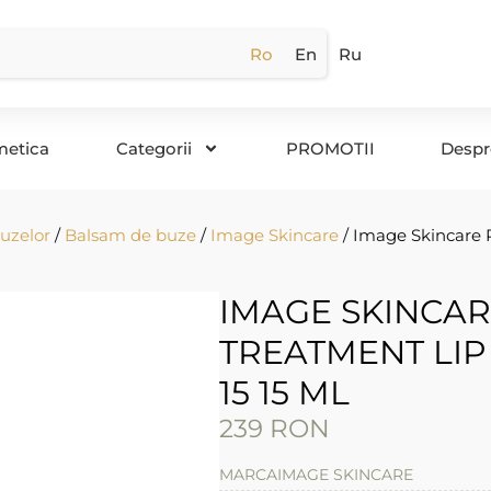
Ro
En
Ru
metica
Categorii
PROMOTII
Despr
buzelor
/
Balsam de buze
/
Image Skincare
/ Image Skincare
IMAGE SKINCAR
TREATMENT LI
15 15 ML
239
RON
MARCA
IMAGE SKINCARE