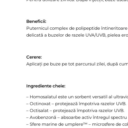
Beneficii:
Puternicul complex de polipeptide întineritoare 
delicată a buzelor de razele UVA/UVB, pielea ero
Cerere:
Aplicați pe buze pe tot parcursul zilei, după cu
Ingrediente cheie:
– Homosalatul este un sorbent versatil al ultravio
– Octinoxat – protejează împotriva razelor UVB.
– Octisalat – protejează împotriva razelor UVB.
– Avobenzonă – absoarbe activ întregul spectru de
– Sfere marine de umplere™ – microsfere de col