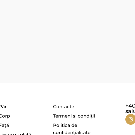
+40
Păr
Contacte
sal
Corp
Termeni și condiții
Față
Politica de
confidențialitate
Livrare și plată