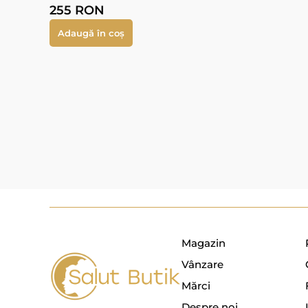
255
RON
Adaugă în coș
Magazin
Vânzare
Mărci
Despre noi