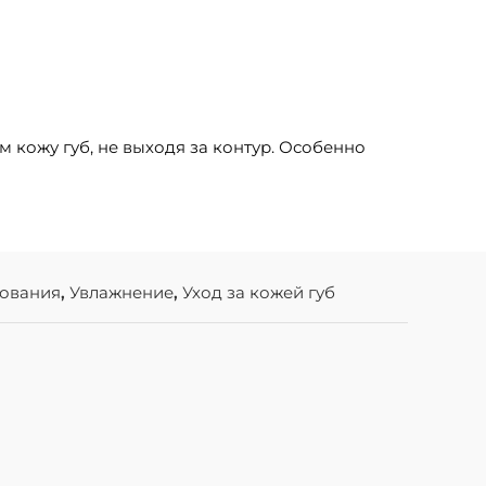
кожу губ, не выходя за контур. Особенно
ования
,
Увлажнение
,
Уход за кожей губ
В налич
IMAGE S
CELL FAC
IMAGE SK