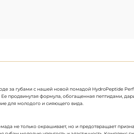
де за губами с нашей новой помадой HydroPeptide Perf
 Ее продвинутая формула, обогащенная пептидами, дар
ние для молодого и сияющего вида.
да не только окрашивает, но и предотвращает признак
я губам молодую упругость и эластичность. Комплекс г