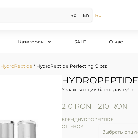
Ro
En
Ru
Категории
SALE
О нас
/
HydroPeptide
/ HydroPeptide Perfecting Gloss
HYDROPEPTIDE
Увлажняющий блеск для губ с
210
RON
-
210
RON
БРЕНД
HYDROPEPTIDE
ОТТЕНОК