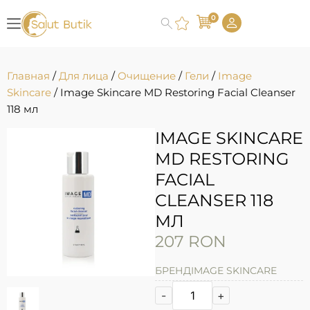
0
Главная
/
Для лица
/
Очищение
/
Гели
/
Image
Skincare
/ Image Skincare MD Restoring Facial Cleanser
118 мл
IMAGE SKINCARE
MD RESTORING
FACIAL
CLEANSER 118
МЛ
207
RON
БРЕНД
IMAGE SKINCARE
-
+