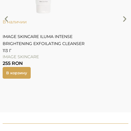
В наличии
IMAGE SKINCARE ILUMA INTENSE
BRIGHTENING EXFOILATING CLEANSER
113 Г
IMAGE SKINCARE
P
255
RON
5
В корзину