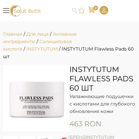
0
Главная
/
Для лица
/
Активные
ингредиенты
/
Салициловая
кислота
/
INSTYTUTUM
/ INSTYTUTUM Flawless Pads 60
шт
INSTYTUTUM
FLAWLESS PADS
60 ШТ
Увлажняющие подушечки
с кислотами для глубокого
обновления кожи
463
RON
БРЕНД
INSTYTUTUM