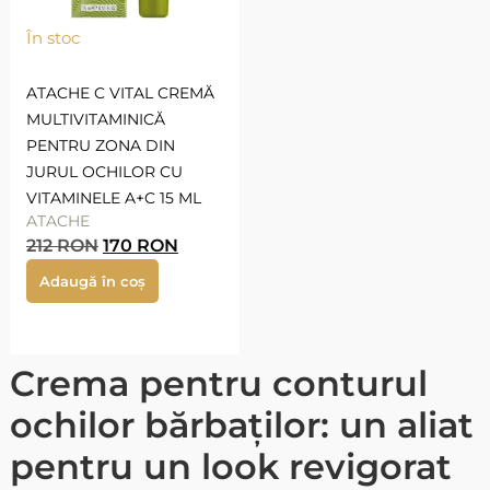
În stoc
ATACHE C VITAL CREMĂ
MULTIVITAMINICĂ
PENTRU ZONA DIN
JURUL OCHILOR CU
VITAMINELE A+C 15 ML
ATACHE
212
RON
170
RON
Adaugă în coș
Crema pentru conturul
ochilor bărbaților: un aliat
pentru un look revigorat