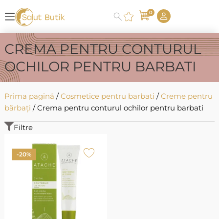
0
CREMA PENTRU CONTURUL
OCHILOR PENTRU BARBATI
Prima pagină
/
Cosmetice pentru barbati
/
Creme pentru
bărbați
/ Crema pentru conturul ochilor pentru barbati
Filtre
-20%