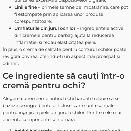
utilizarea excesivă a dispozitivelor digitale;
Liniile fine
– primele semne de îmbătrânire, care pot
fi estompate prin aplicarea unor produse
corespunzătoare;
Umflăturile din jurul ochilor
– ingredientele active
din cremele pentru bărbați ajută la reducerea
inflamației și redau elasticitatea pielii.
În plus, o cremă de calitate pentru conturul ochilor poate
revigora privirea, oferindu-ți un aspect mai proaspăt și
odihnit.
Ce ingrediente să cauți într-o
cremă pentru ochi?
Alegerea unei creme antirid ochi barbați trebuie să se
bazeze pe ingredientele incluse, care sunt esențiale
pentru îngrijirea pielii din jurul ochilor. Printre cele mai
eficiente componente se numără:
Acidul hialuronic
– menține hidratarea profundă și