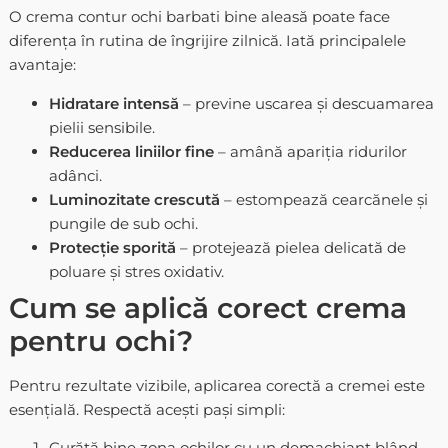
O crema contur ochi barbati bine aleasă poate face
diferența în rutina de îngrijire zilnică. Iată principalele
avantaje:
Hidratare intensă
– previne uscarea și descuamarea
pielii sensibile.
Reducerea liniilor fine
– amână apariția ridurilor
adânci.
Luminozitate crescută
– estompează cearcănele și
pungile de sub ochi.
Protecție sporită
– protejează pielea delicată de
poluare și stres oxidativ.
Cum se aplică corect crema
pentru ochi?
Pentru rezultate vizibile, aplicarea corectă a cremei este
esențială. Respectă acești pași simpli:
Curăță bine zona ochilor cu un demachiant blând.