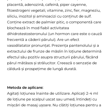
placentă, adenozină, cafeină, piper cayenne,
fitoestrogeni vegetali, vitamine, zinc, fier, magneziu,
siliciu, inozitol și aminoacizi cu conținut de sulf.
Conține extract de palmier pitic, o componentă care
blochează în mod fiabil activitatea
dihidrotestosteronului (un hormon care este o cauză
frecventă a căderii părului). Are un efect
vasodilatator pronunțat. Prezența pantenolului și a
extractului de frunze de măslin în loțiune determină
efectul său pozitiv asupra structurii părului, făcând
părul mătăsos și strălucitor. Creează o senzație de
căldură și prospețime de lungă durată.
Metoda de aplicare:
Agitați loțiunea înainte de utilizare. Aplicați 2-4 ml
de loțiune pe scalpul uscat sau umed, întindeți cu
mișcări de masaj ușoare. Nu clătiți loțiunea pentru a