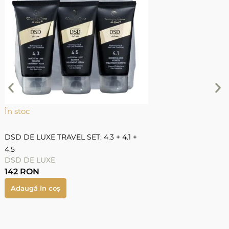
În stoc
Î
DSD DE LUXE TRAVEL SET: 4.3 + 4.1 +
4
4.5
DSD DE LUXE
142
RON
Adaugă în coș