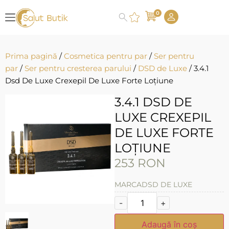
0
Prima pagină
/
Cosmetica pentru par
/
Ser pentru
par
/
Ser pentru cresterea parului
/
DSD de Luxe
/ 3.4.1
Dsd De Luxe Crexepil De Luxe Forte Loțiune
3.4.1 DSD DE
LUXE CREXEPIL
DE LUXE FORTE
LOȚIUNE
253
RON
MARCA
DSD DE LUXE
-
+
Adaugă în coș