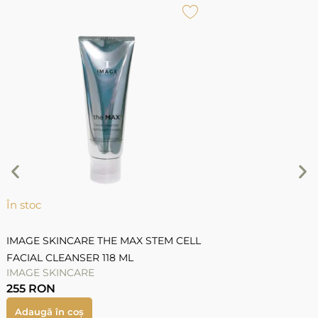
Î
P
P
5
În stoc
IMAGE SKINCARE THE MAX STEM CELL
FACIAL CLEANSER 118 ML
IMAGE SKINCARE
255
RON
Adaugă în coș