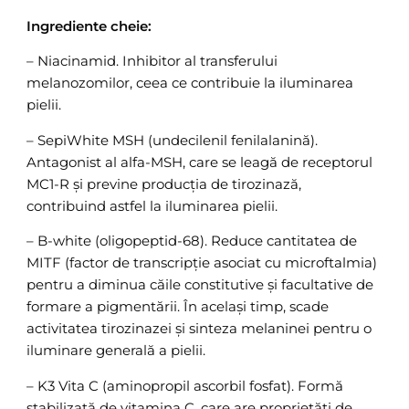
Ingrediente cheie:
– Niacinamid. Inhibitor al transferului
melanozomilor, ceea ce contribuie la iluminarea
pielii.
– SepiWhite MSH (undecilenil fenilalanină).
Antagonist al alfa-MSH, care se leagă de receptorul
MC1-R și previne producția de tirozinază,
contribuind astfel la iluminarea pielii.
– B-white (oligopeptid-68). Reduce cantitatea de
MITF (factor de transcripție asociat cu microftalmia)
pentru a diminua căile constitutive și facultative de
formare a pigmentării. În același timp, scade
activitatea tirozinazei și sinteza melaninei pentru o
iluminare generală a pielii.
– K3 Vita C (aminopropil ascorbil fosfat). Formă
stabilizată de vitamina C, care are proprietăți de