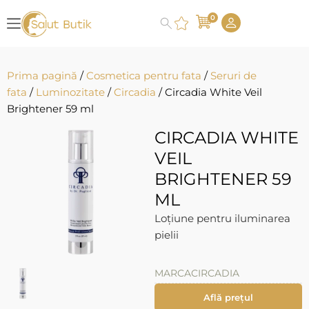
0
Prima pagină
/
Cosmetica pentru fata
/
Seruri de
fata
/
Luminozitate
/
Circadia
/ Circadia White Veil
Brightener 59 ml
CIRCADIA WHITE
VEIL
BRIGHTENER 59
ML
Loțiune pentru iluminarea
pielii
MARCA
CIRCADIA
Află prețul