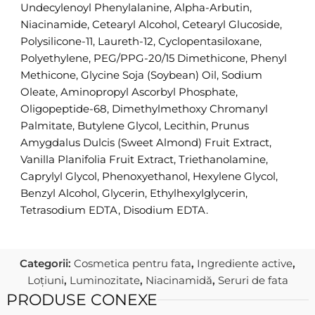
Undecylenoyl Phenylalanine, Alpha-Arbutin,
Niacinamide, Cetearyl Alcohol, Cetearyl Glucoside,
Polysilicone-11, Laureth-12, Cyclopentasiloxane,
Polyethylene, PEG/PPG-20/15 Dimethicone, Phenyl
Methicone, Glycine Soja (Soybean) Oil, Sodium
Oleate, Aminopropyl Ascorbyl Phosphate,
Oligopeptide-68, Dimethylmethoxy Chromanyl
Palmitate, Butylene Glycol, Lecithin, Prunus
Amygdalus Dulcis (Sweet Almond) Fruit Extract,
Vanilla Planifolia Fruit Extract, Triethanolamine,
Caprylyl Glycol, Phenoxyethanol, Hexylene Glycol,
Benzyl Alcohol, Glycerin, Ethylhexylglycerin,
Tetrasodium EDTA, Disodium EDTA.
Categorii:
Cosmetica pentru fata
,
Ingrediente active
,
Loțiuni
,
Luminozitate
,
Niacinamidă
,
Seruri de fata
PRODUSE CONEXE