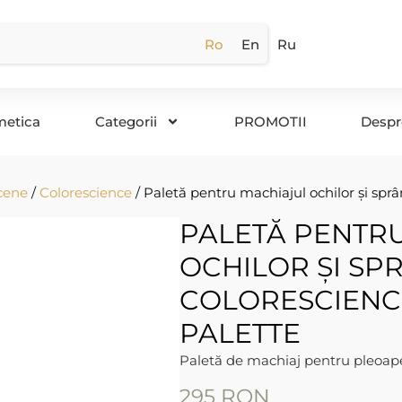
Ro
En
Ru
metica
Categorii
PROMOTII
Despr
cene
/
Colorescience
/ Paletă pentru machiajul ochilor și spr
PALETĂ PENTR
OCHILOR ȘI S
COLORESCIENC
PALETTE
Paletă de machiaj pentru pleoap
295
RON