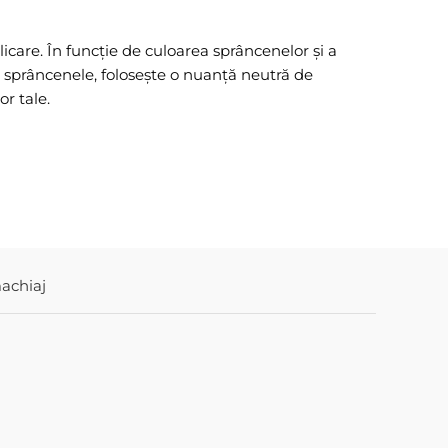
icare. În funcție de culoarea sprâncenelor și a
sprâncenele, folosește o nuanță neutră de
r tale.
achiaj
Disponib
IMAGE S
PREVENT
HYDRATI