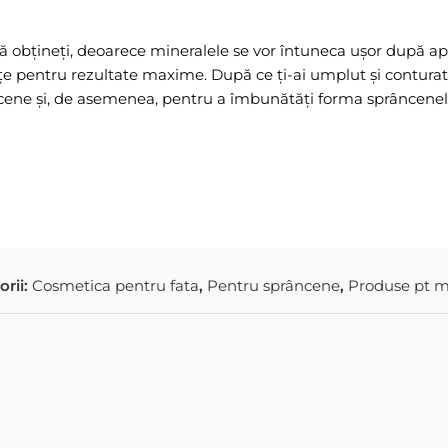
ă obțineți, deoarece mineralele se vor întuneca ușor după apl
 pentru rezultate maxime. După ce ți-ai umplut și conturat 
cene și, de asemenea, pentru a îmbunătăți forma sprâncenelo
orii:
Cosmetica pentru fata
,
Pentru sprâncene
,
Produse pt m