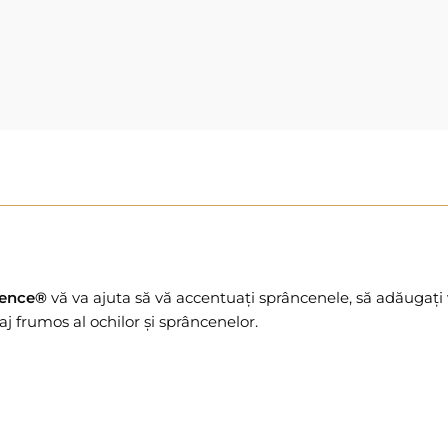
ience®
vă va ajuta să vă accentuați sprâncenele, să adăugați v
 frumos al ochilor și sprâncenelor.