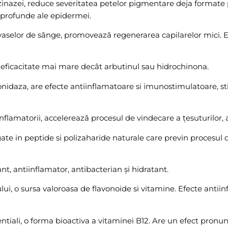
ozinazei, reduce severitatea petelor pigmentare deja formate p
 profunde ale epidermei.
ii vaselor de sânge, promovează regenerarea capilarelor mici. 
e o eficacitate mai mare decât arbutinul sau hidrochinona.
onidaza, are efecte antiinflamatoare si imunostimulatoare, st
inflamatorii, accelerează procesul de vindecare a țesuturilor, a
e in peptide si polizaharide naturale care previn procesul de 
ant, antiinflamator, antibacterian și hidratant.
ui, o sursa valoroasa de flavonoide si vitamine. Efecte antiin
ntiali, o forma bioactiva a vitaminei B12. Are un efect pronun