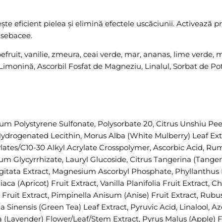
ește eficient pielea și elimină efectele uscăciunii. Activează p
 sebacee.
pefruit, vanilie, zmeura, ceai verde, mar, ananas, lime verde, 
, Limonină, Ascorbil Fosfat de Magneziu, Linalul, Sorbat de Pot
ium Polystyrene Sulfonate, Polysorbate 20, Citrus Unshiu 
rogenated Lecithin, Morus Alba (White Mulberry) Leaf Extrac
ylates/C10-30 Alkyl Acrylate Crosspolymer, Ascorbic Acid, Ru
um Glycyrrhizate, Lauryl Glucoside, Citrus Tangerina (Tanger
Digitata Extract, Magnesium Ascorbyl Phosphate, Phyllanthus
ca (Apricot) Fruit Extract, Vanilla Planifolia Fruit Extract, C
 Fruit Extract, Pimpinella Anisum (Anise) Fruit Extract, Rubus
 Sinensis (Green Tea) Leaf Extract, Pyruvic Acid, Linalool, Az
a (Lavender) Flower/Leaf/Stem Extract, Pyrus Malus (Apple) Fru