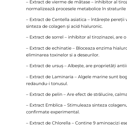
– Extract de vierme de mătase – inhibitor al tir
normalizează procesele metabolice în straturile
– Extract de Centella asiatica – întărește pereț
sinteza de colagen și acid hialuronic.
– Extract de sorrel – inhibitor al tirozinazei, ar
– Extract de echinatie – Bloceaza enzima hialur
eliminarea toxinelor si a deseurilor.
– Extract de ursuș – Albește, are proprietăți anti
– Extract de Laminaria – Algele marine sunt bogat
redaundu-i tonusul.
– Extract de pelin – Are efect de strălucire, calm
– Extract Emblica – Stimuleaza sinteza colagenul
confirmate experimental.
– Extract de Chlorella – Contine 9 aminoacizi ese