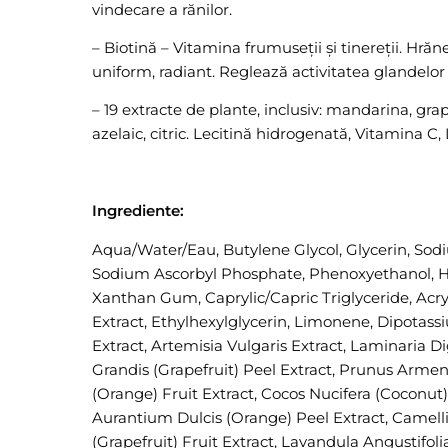
vindecare a rănilor.
– Biotină – Vitamina frumuseții și tinereții. Hrăn
uniform, radiant. Reglează activitatea glandelor
– 19 extracte de plante, inclusiv: mandarina, gra
azelaic, citric. Lecitină hidrogenată, Vitamina C
Ingrediente:
Aqua/Water/Eau, Butylene Glycol, Glycerin, Sod
Sodium Ascorbyl Phosphate, Phenoxyethanol, Hyd
Xanthan Gum, Caprylic/Capric Triglyceride, Acr
Extract, Ethylhexylglycerin, Limonene, Dipotassi
Extract, Artemisia Vulgaris Extract, Laminaria 
Grandis (Grapefruit) Peel Extract, Prunus Armenia
(Orange) Fruit Extract, Cocos Nucifera (Coconut)
Aurantium Dulcis (Orange) Peel Extract, Camellia
(Grapefruit) Fruit Extract, Lavandula Angustifoli