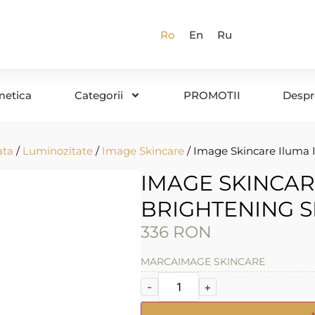
Ro
En
Ru
metica
Categorii
PROMOTII
Despr
ata
/
Luminozitate
/
Image Skincare
/ Image Skincare Iluma 
IMAGE SKINCAR
BRIGHTENING 
336
RON
MARCA
IMAGE SKINCARE
-
+