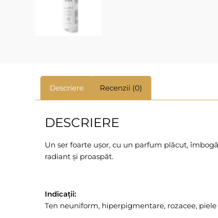
Descriere
Recenzii (0)
DESCRIERE
Un ser foarte ușor, cu un parfum plăcut, îmbogăț
radiant și proaspăt.
Indicații:
Ten neuniform, hiperpigmentare, rozacee, piele se