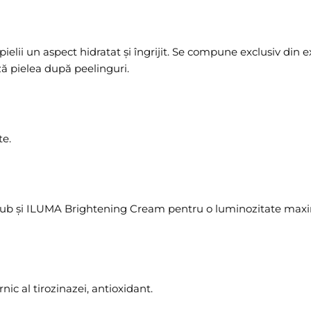
ielii un aspect hidratat și îngrijit. Se compune exclusiv din e
ză pielea după peelinguri.
te.
crub și ILUMA Brightening Cream pentru o luminozitate maxim
ic al tirozinazei, antioxidant.