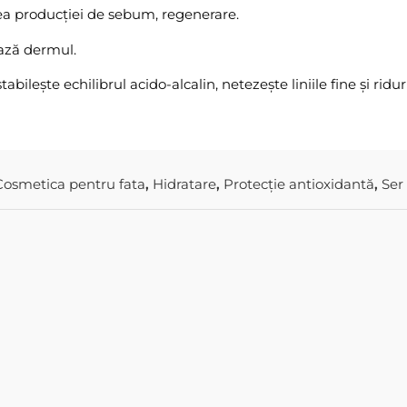
area producției de sebum, regenerare.
ează dermul.
bilește echilibrul acido-alcalin, netezește liniile fine și riduri
Cosmetica pentru fata
,
Hidratare
,
Protecție antioxidantă
,
Ser