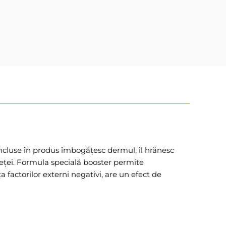
incluse în produs îmbogățesc dermul, îl hrănesc
a feței. Formula specială booster permite
 factorilor externi negativi, are un efect de