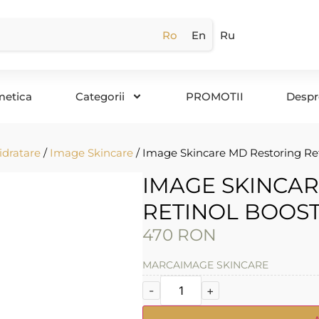
Ro
En
Ru
metica
Categorii
PROMOTII
Despr
idratare
/
Image Skincare
/ Image Skincare MD Restoring Ret
IMAGE SKINCA
RETINOL BOOST
470
RON
MARCA
IMAGE SKINCARE
-
+