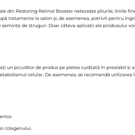
 din Restoring Retinol Booster netezește pliurile, liniile fine
pă tratamente la salon și, de asemenea, potrivit pentru îngriji
e semințe de struguri. Doar câteva aplicații ale produsului vor 
ți un picurător de produs pe pielea curățată în prealabil și am
a metabolismul celular. De asemenea, se recomandă utilizarea
ritor.
ei colagenului.