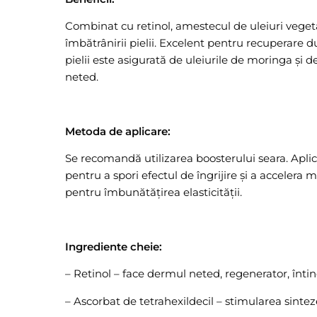
Combinat cu retinol, amestecul de uleiuri vegetale
îmbătrânirii pielii. Excelent pentru recuperare du
pielii este asigurată de uleiurile de moringa și d
neted.
Metoda de aplicare:
Se recomandă utilizarea boosterului seara. Aplica
pentru a spori efectul de îngrijire și a acceler
pentru îmbunătățirea elasticității.
Ingrediente cheie:
– Retinol – face dermul neted, regenerator, întine
– Ascorbat de tetrahexildecil – stimularea sintez