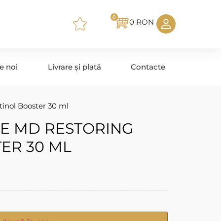
0
0
RON
e noi
Livrare și plată
Contacte
inol Booster 30 ml
RE MD RESTORING
ER 30 ML