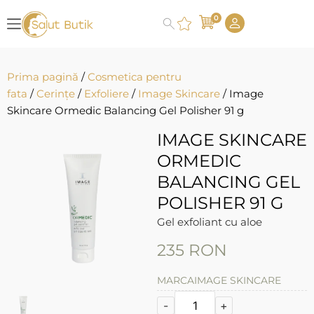
0
Prima pagină
/
Cosmetica pentru
fata
/
Cerințe
/
Exfoliere
/
Image Skincare
/ Image
Skincare Ormedic Balancing Gel Polisher 91 g
IMAGE SKINCARE
ORMEDIC
BALANCING GEL
POLISHER 91 G
Gel exfoliant cu aloe
235
RON
MARCA
IMAGE SKINCARE
-
+