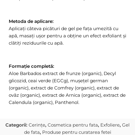
Metoda de aplicare:
Aplicați câteva picături de gel pe fața umezită cu
apă, masați ușor pentru a obține un efect exfoliant și
clătiți reziduurile cu apă.
Formație completă:
Aloe Barbados extract de frunze (organic), Decyl
glicozid, ceai verde (EGCg), mușețel german
(organic), extract de Comfrey (organic), extract de
ovăz (organic), extract de Arnica (organic), extract de
Calendula (organic), Panthenol.
Categorii:
Cerințe
,
Cosmetica pentru fata
,
Exfoliere
,
Gel
de fata
,
Produse pentru curatarea fetei