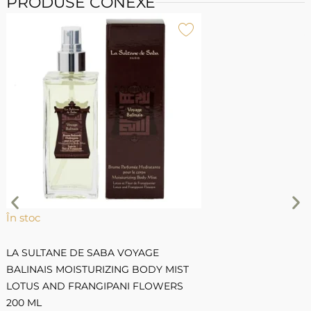
PRODUSE CONEXE
Î
L
B
L
În stoc
LA SULTANE DE SABA VOYAGE
BALINAIS MOISTURIZING BODY MIST
LOTUS AND FRANGIPANI FLOWERS
200 ML