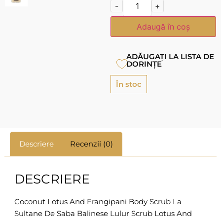
-
+
Adaugă în coș
ADĂUGAȚI LA LISTA DE
DORINȚE
În stoc
Descriere
Recenzii (0)
DESCRIERE
Coconut Lotus And Frangipani Body Scrub La
Sultane De Saba Balinese Lulur Scrub Lotus And