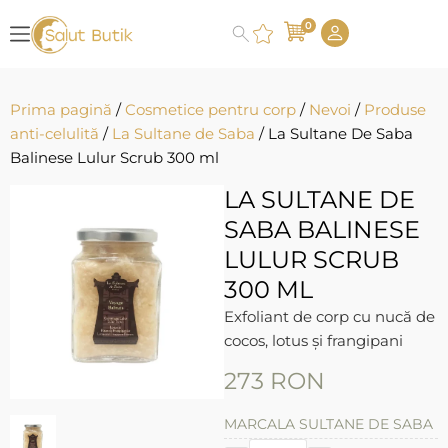
0
Prima pagină
/
Cosmetice pentru corp
/
Nevoi
/
Produse
anti-celulită
/
La Sultane de Saba
/ La Sultane De Saba
Balinese Lulur Scrub 300 ml
LA SULTANE DE
SABA BALINESE
LULUR SCRUB
300 ML
Exfoliant de corp cu nucă de
cocos, lotus și frangipani
273
RON
MARCA
LA SULTANE DE SABA