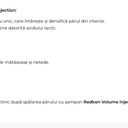
jection:
nic, care întărește și densifică părul din interior.
ire datorită acidului lactic.
le mătăsoase și netede.
ază zilnic după spălarea părului cu șampon
Redken Volume Inje