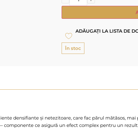
ADĂUGAȚI LA LISTA DE D
În stoc
nte densifiante și netezitoare, care fac părul mătăsos, mai p
n — componente ce asigură un efect complex pentru un rezultat