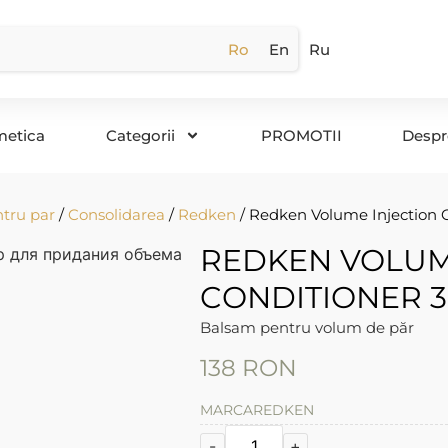
Ro
En
Ru
metica
Categorii
PROMOTII
Despr
tru par
/
Consolidarea
/
Redken
/ Redken Volume Injection 
REDKEN VOLUM
CONDITIONER 3
Balsam pentru volum de păr
138
RON
MARCA
REDKEN
-
+