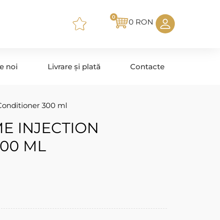
0
0
RON
e noi
Livrare și plată
Contacte
Conditioner 300 ml
E INJECTION
00 ML