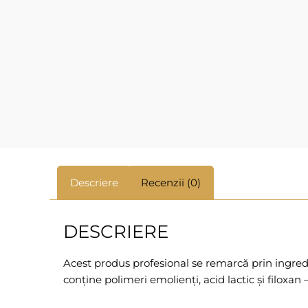
Descriere
Recenzii (0)
DESCRIERE
Acest produs profesional se remarcă prin ingredie
conține polimeri emolienți, acid lactic și filoxa