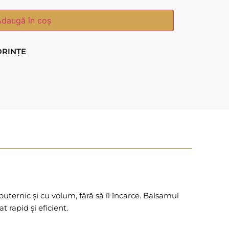
Adaugă în coș
ORINȚE
uternic și cu volum, fără să îl încarce. Balsamul
 rapid și eficient.