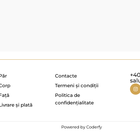
+40
Păr
Contacte
sal
Corp
Termeni și condiții
Față
Politica de
confidențialitate
Livrare și plată
Powered by Coderfy