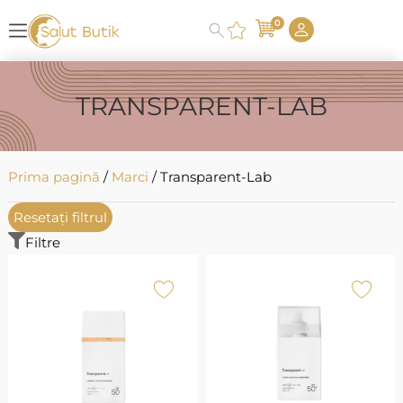
0
TRANSPARENT-LAB
Prima pagină
/
Marci
/ Transparent-Lab
Resetați filtrul
Filtre