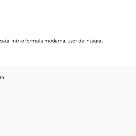
icata, intr-o formula moderna, usor de integrat
ta
Disponib
PUDRĂ C