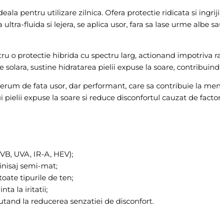
la pentru utilizare zilnica. Ofera protectie ridicata si ingriji
 ultra-fluida si lejera, se aplica usor, fara sa lase urme albe 
 o protectie hibrida cu spectru larg, actionand impotriva radi
 solara, sustine hidratarea pielii expuse la soare, contribuin
serum de fata usor, dar performant, care sa contribuie la men
i pielii expuse la soare si reduce disconfortul cauzat de facto
UVB, UVA, IR-A, HEV);
finisaj semi-mat;
oate tipurile de ten;
ta la iritatii;
jutand la reducerea senzatiei de disconfort.