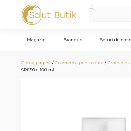
Magazin
Branduri
Seturi de cos
Prima pagină
/
Cosmetica pentru fata
/
Protecție s
SPF50+, 100 ml