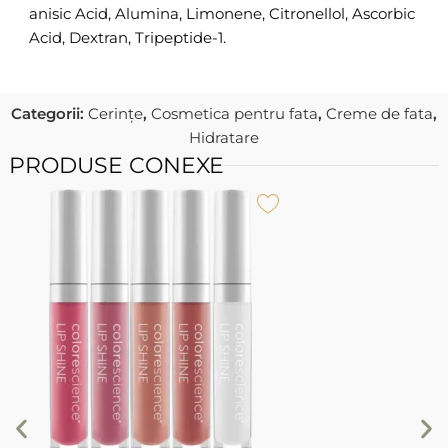
anisic Acid, Alumina, Limonene, Citronellol, Ascorbic
Acid, Dextran, Tripeptide-1.
Categorii:
Cerințe
,
Cosmetica pentru fata
,
Creme de fata
,
Hidratare
PRODUSE CONEXE
D
P
P