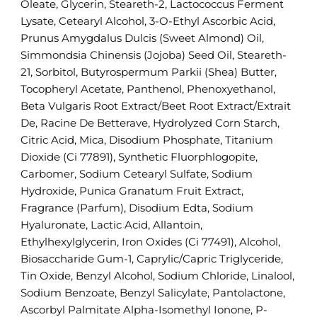
Oleate, Glycerin, Steareth-2, Lactococcus Ferment
Lysate, Cetearyl Alcohol, 3-O-Ethyl Ascorbic Acid,
Prunus Amygdalus Dulcis (Sweet Almond) Oil,
Simmondsia Chinensis (Jojoba) Seed Oil, Steareth-
21, Sorbitol, Butyrospermum Parkii (Shea) Butter,
Tocopheryl Acetate, Panthenol, Phenoxyethanol,
Beta Vulgaris Root Extract/Beet Root Extract/Extrait
De, Racine De Betterave, Hydrolyzed Corn Starch,
Citric Acid, Mica, Disodium Phosphate, Titanium
Dioxide (Ci 77891), Synthetic Fluorphlogopite,
Carbomer, Sodium Cetearyl Sulfate, Sodium
Hydroxide, Punica Granatum Fruit Extract,
Fragrance (Parfum), Disodium Edta, Sodium
Hyaluronate, Lactic Acid, Allantoin,
Ethylhexylglycerin, Iron Oxides (Ci 77491), Alcohol,
Biosaccharide Gum-1, Caprylic/Capric Triglyceride,
Tin Oxide, Benzyl Alcohol, Sodium Chloride, Linalool,
Sodium Benzoate, Benzyl Salicylate, Pantolactone,
Ascorbyl Palmitate Alpha-Isomethyl Ionone, P-