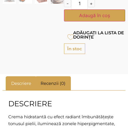
-
+
Adaugă în coș
ADĂUGAȚI LA LISTA DE
DORINȚE
În stoc
Descriere
Recenzii (0)
DESCRIERE
Crema hidratantă cu efect radiant îmbunătățește
tonusul pielii, iluminează zonele hiperpigmentate,