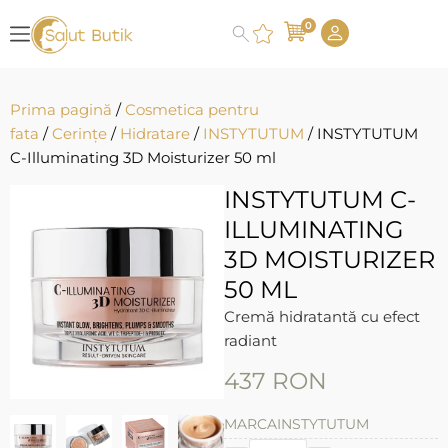
0
Prima pagină
/
Cosmetica pentru
fata
/
Cerințe
/
Hidratare
/
INSTYTUTUM
/ INSTYTUTUM
C-Illuminating 3D Moisturizer 50 ml
INSTYTUTUM C-
ILLUMINATING
3D MOISTURIZER
50 ML
Cremă hidratantă cu efect
radiant
437
RON
MARCA
INSTYTUTUM